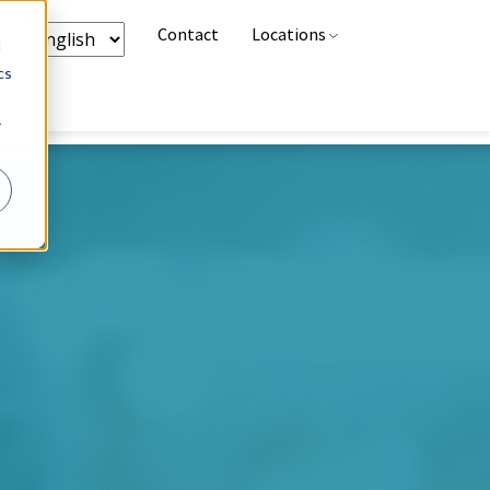
Contact
Locations
d
cs
Este es un campo de búsqueda con una función de sugerencia 
r